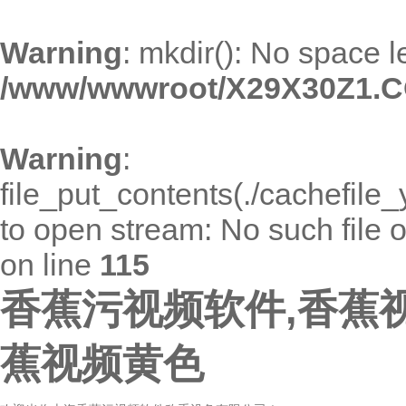
Warning
: mkdir(): No space l
/www/wwwroot/X29X30Z1.C
Warning
:
file_put_contents(./cachefil
to open stream: No such file o
on line
115
香蕉污视频软件,香蕉视
蕉视频黄色